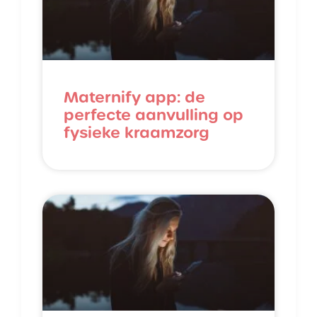
Maternify app: de
perfecte aanvulling op
fysieke kraamzorg