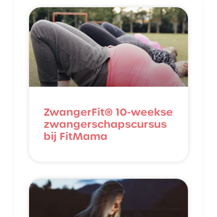
ZwangerFit® 10-weekse
zwangerschapscursus
bij FitMama