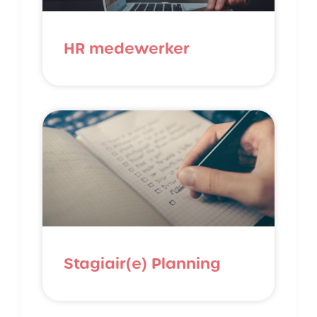
HR medewerker
Stagiair(e) Planning